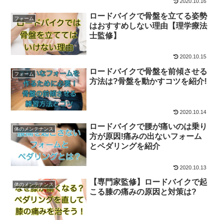
2020.10.16
ロードバイクで骨盤を立てる姿勢
フォーム
はおすすめしない理由【理学療法
士監修】
2020.10.15
ロードバイクで骨盤を前傾させる
フォーム
方法は?骨盤を動かすコツを紹介!
2020.10.14
ロードバイクで腰が痛いのは乗り
体のメンテナンス
方が原因!痛みの出ないフォーム
とペダリングを紹介
2020.10.13
【専門家監修】ロードバイクで起
体のメンテナンス
こる膝の痛みの原因と対策は?