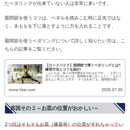
たペダリングが出来ていない人は非常に多いです。
股関節を使うコツは、ペダルを踏みこむ時に足先ではな
く、太ももを下に落とすように力を入れることです。
股関節を使うペダリングについて詳しく知りたい方は、こ
ちらの記事をご覧ください。
【ロードバイク】股関節で漕ぐペダリングとは?
練習方法とコツを紹介!
こんにちは、坂バカ理学療法士のわさおです。 「上手にペ
ダリングするためには、股関節を使いましょう！」 なんて
話をよく耳にしますが 「そう言われても、股関節の使い方
が分からないんだけど」 って思ってる方も多いのではない
でしょうか？ 確かに、ロ...
more-fast.com
2020.07.30
原因その２～お皿の位置がおかしい～
2つ目はそもそもお皿（膝蓋骨）の位置がずれちゃってい