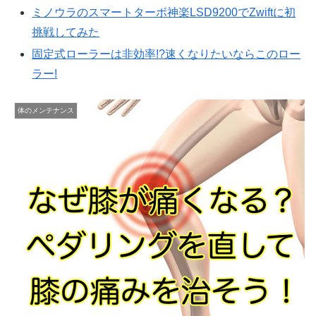
ミノウラのスマートターボ神楽LSD9200でZwiftに初
挑戦してみた
固定式ローラーは非効率!?速くなりたいならこのロー
ラー!
体のメンテナンス