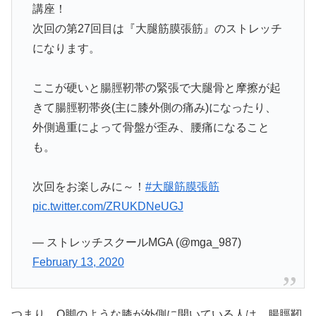
講座！
次回の第27回目は『大腿筋膜張筋』のストレッチ
になります。
ここが硬いと腸脛靭帯の緊張で大腿骨と摩擦が起
きて腸脛靭帯炎(主に膝外側の痛み)になったり、
外側過重によって骨盤が歪み、腰痛になること
も。
次回をお楽しみに～！
#大腿筋膜張筋
pic.twitter.com/ZRUKDNeUGJ
— ストレッチスクールMGA (@mga_987)
February 13, 2020
つまり、O脚のような膝が外側に開いている人は、腸脛靭