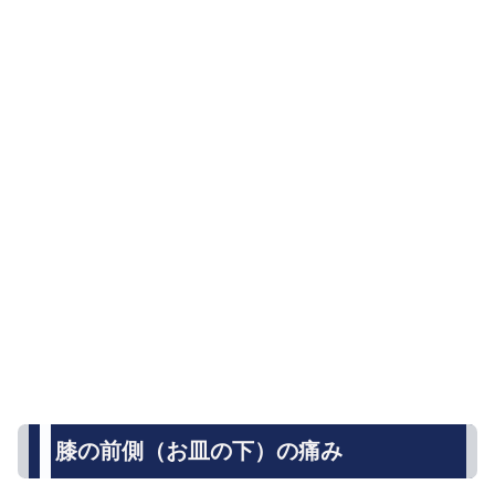
膝の前側（お皿の下）の痛み