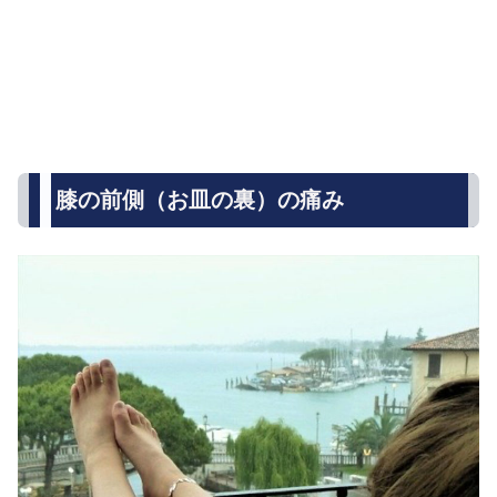
膝の前側（お皿の裏）の痛み