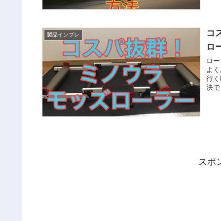
コ
製品インプレ
ロ
ロー
よく
行く
決で
スポ