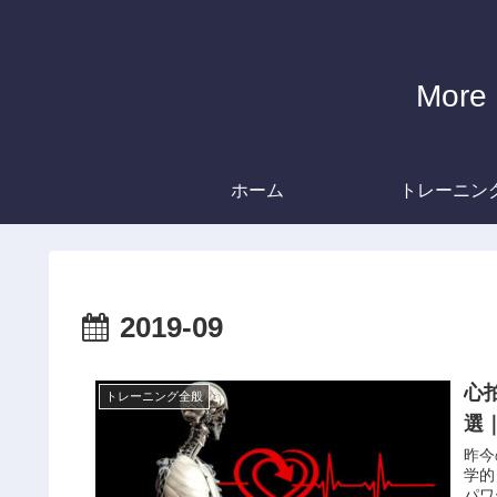
Mor
ホーム
トレーニン
2019-09
心
トレーニング全般
選
昨今
学的
パワ