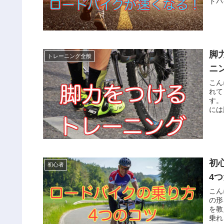
ドバ
脚
トレーニング全般
ニ
こん
れて
す。
には
初
初心者
4
こん
の形
を教
乗れ