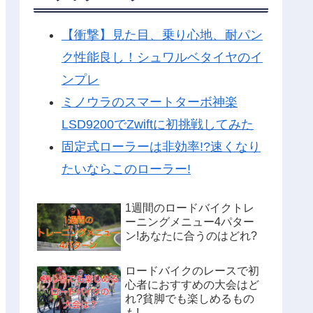
【衝撃】見た目、乗り心地、耐パン
ク性能良し！シュワルベタイヤのイ
ンプレ
ミノウラのスマートターボ神楽
LSD9200でZwiftに初挑戦してみた
固定式ローラーは非効率!?速くなり
たいならこのローラー!
1週間のロードバイクトレ
ーニングメニュー4パター
ン!あなたに合うのはどれ?
ロードバイクのレースで初
心者におすすめの大会はど
れ?貧脚でも楽しめるもの
も!