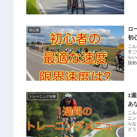
ロ
初心者
初
こん
すご
らい
脱初
1
トレーニング全般
あ
こん
ニン
らな
どう