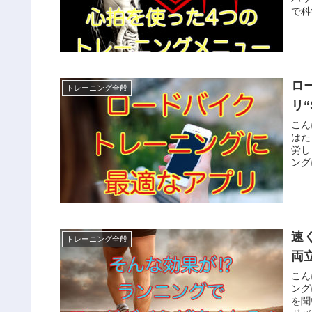
で科
ロ
トレーニング全般
リ“
こん
はた
労し
ング
速
トレーニング全般
両
こん
ング
を聞