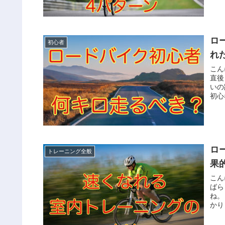
ロ
初心者
れ
こん
直後
いの
初心
ロ
トレーニング全般
果
こん
ばら
ね。
かり