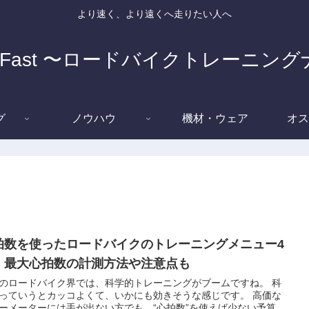
より速く、より遠くへ走りたい人へ
e Fast 〜ロードバイクトレーニン
グ
ノウハウ
機材・ウェア
オス
拍数を使ったロードバイクのトレーニングメニュー4
｜最大心拍数の計測方法や注意点も
のロードバイク界では、科学的トレーニングがブームですね。 科
っていうとカッコよくて、いかにも効きそうな感じです。 高価な
ーメーターには手が出ない方でも、“心拍数”を使えば少ない予算