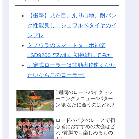
【衝撃】見た目、乗り心地、耐パン
ク性能良し！シュワルベタイヤのイ
ンプレ
ミノウラのスマートターボ神楽
LSD9200でZwiftに初挑戦してみた
固定式ローラーは非効率!?速くなり
たいならこのローラー!
1週間のロードバイクトレ
ーニングメニュー4パター
ン!あなたに合うのはどれ?
ロードバイクのレースで初
心者におすすめの大会はど
れ?貧脚でも楽しめるもの
も!