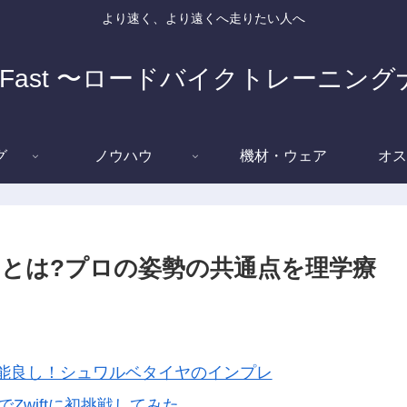
より速く、より遠くへ走りたい人へ
e Fast 〜ロードバイクトレーニン
グ
ノウハウ
機材・ウェア
オス
とは?プロの姿勢の共通点を理学療
能良し！シュワルベタイヤのインプレ
でZwiftに初挑戦してみた