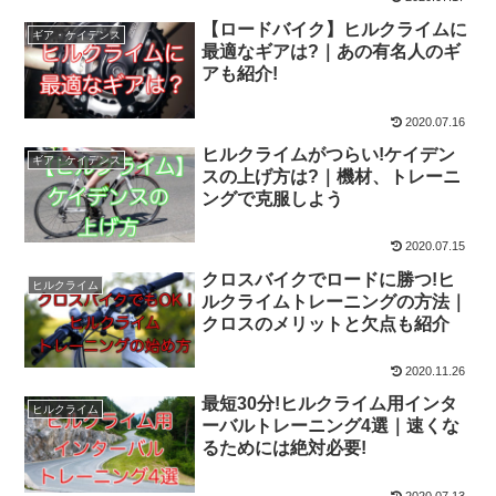
【ロードバイク】ヒルクライムに
ギア・ケイデンス
最適なギアは?｜あの有名人のギ
アも紹介!
2020.07.16
ヒルクライムがつらい!ケイデン
ギア・ケイデンス
スの上げ方は?｜機材、トレーニ
ングで克服しよう
2020.07.15
クロスバイクでロードに勝つ!ヒ
ヒルクライム
ルクライムトレーニングの方法｜
クロスのメリットと欠点も紹介
2020.11.26
最短30分!ヒルクライム用インタ
ヒルクライム
ーバルトレーニング4選｜速くな
るためには絶対必要!
2020.07.13