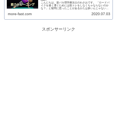
こんにちは、坂バカ理学療法士のわさおです。 「ロードバ
イクを速く漕ぐためには筋トレをしなくちゃならないのか
な？」と疑問に思ったことがあるかたは多いんじゃないで
しょうか。 とりあえずジムに通ってみようかと考えている
more-fast.com
2020.07.03
あなた、ちょっと待って下さい...
スポンサーリンク