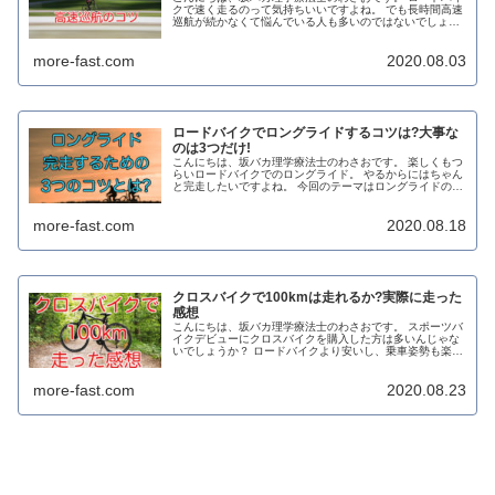
クで速く走るのって気持ちいいですよね。 でも長時間高速
巡航が続かなくて悩んでいる人も多いのではないでしょう
か？ 確かに高速巡航を継続するためには、ある程度のパワ
ーが求められますので大変で...
more-fast.com
2020.08.03
ロードバイクでロングライドするコツは?大事な
のは3つだけ!
こんにちは、坂バカ理学療法士のわさおです。 楽しくもつ
らいロードバイクでのロングライド。 やるからにはちゃん
と完走したいですよね。 今回のテーマはロングライドのコ
ツについてです。 ロングライドはちょっとしたコツを知っ
ているだけで、完走できる...
more-fast.com
2020.08.18
クロスバイクで100kmは走れるか?実際に走った
感想
こんにちは、坂バカ理学療法士のわさおです。 スポーツバ
イクデビューにクロスバイクを購入した方は多いんじゃな
いでしょうか？ ロードバイクより安いし、乗車姿勢も楽だ
し、クロスバイクは初心者にはうってつけです！ クロスバ
イクにハマると、100km...
more-fast.com
2020.08.23