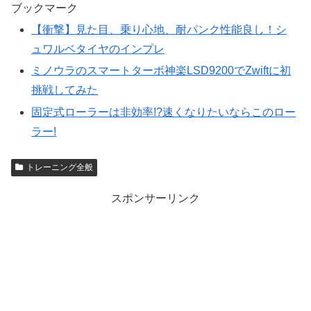
ブックマーク
【衝撃】見た目、乗り心地、耐パンク性能良し！シ
ュワルベタイヤのインプレ
ミノウラのスマートターボ神楽LSD9200でZwiftに初
挑戦してみた
固定式ローラーは非効率!?速くなりたいならこのロー
ラー!
トレーニング全般
スポンサーリンク