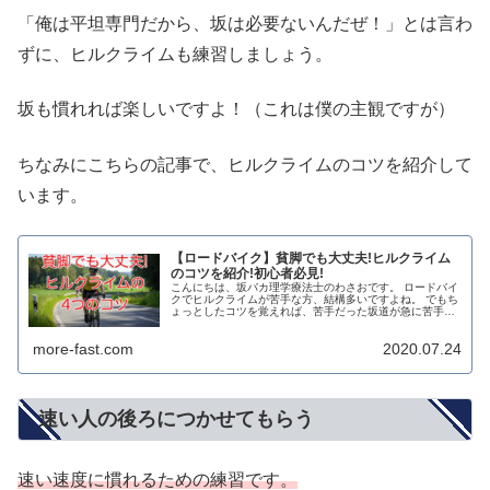
「俺は平坦専門だから、坂は必要ないんだぜ！」とは言わ
ずに、ヒルクライムも練習しましょう。
坂も慣れれば楽しいですよ！（これは僕の主観ですが）
ちなみにこちらの記事で、ヒルクライムのコツを紹介して
います。
【ロードバイク】貧脚でも大丈夫!ヒルクライム
のコツを紹介!初心者必見!
こんにちは、坂バカ理学療法士のわさおです。 ロードバイ
クでヒルクライムが苦手な方、結構多いですよね。 でもち
ょっとしたコツを覚えれば、苦手だった坂道が急に苦手じ
ゃなくなったりすることがあります。 華奢だけどスイスイ
登れる女性なんかは、そうし...
more-fast.com
2020.07.24
速い人の後ろにつかせてもらう
速い速度に慣れるための練習です。