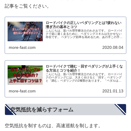
記事をご覧ください。
ロードバイクの正しいペダリングとは?疲れない
漕ぎ方の基本とコツ
こんにちは、坂バカ理学療法士のわさおです。 ロードバイ
クで楽に速く走るために、ペダリングスキルは欠かせない
存在です。 ペダリング効率を高めるため、あの手この手で
努力されている方も多いのではないでしょうか？ でも、正
しいペダリングってそもそも...
more-fast.com
2020.08.04
ロードバイクで踏む・回すペダリングが上手くな
る方法とコツを紹介！
こんにちは、坂バカ理学療法士のわさおです。 ロードバイ
クのペダリングには、大きく分けると「回す」ペダリング
と「踏む」ペダリングの2種類があります。 「ペダルは回
さず踏むことだけを考えればいい」「踏むより回すことを
意識した方がいい」 などなど...
more-fast.com
2021.01.13
空気抵抗を減らすフォーム
空気抵抗を制すものは、高速巡航を制します。