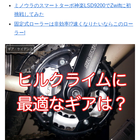
ミノウラのスマートターボ神楽LSD9200でZwiftに初
挑戦してみた
固定式ローラーは非効率!?速くなりたいならこのロー
ラー!
ギア・ケイデンス