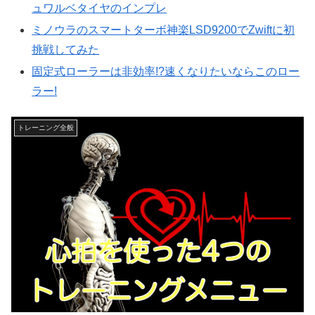
ュワルベタイヤのインプレ
ミノウラのスマートターボ神楽LSD9200でZwiftに初
挑戦してみた
固定式ローラーは非効率!?速くなりたいならこのロー
ラー!
トレーニング全般