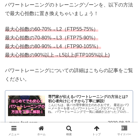
パワートレーニングのトレーニングゾーンを、以下の方法
で最大心拍数に置き換えちゃいましょう！
最大心拍数の60-70%→L2（FTP55-75%）
最大心拍数の70-80%→L3（FTP75-90%）
最大心拍数の80-90%→L4（FTP90-105%）
最大心拍数の90%以上→L5以上(FTP105%以上)
パワートレーニングについての詳細はこちらの記事をご覧
ください。
専門家が伝えるパワートレーニングの方法とは?
初心者向けにイチから丁寧に解説!
こんにちは、坂バカ理学療法士のわさおです。 最近はパワ
ーメーターを使ったパワートレーニングがブームですよ
ね。 パワートレーニングで一気に成績が上がったプロの選
手も多くいます。 でも 「パワーメーターを買ったけど、
使い方がイマイチ分からない！...
more-fast.com
2020.08.27
メニュー
ホーム
検索
トップ
サイドバー