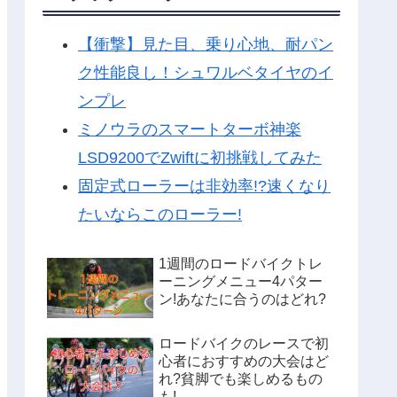
【衝撃】見た目、乗り心地、耐パン
ク性能良し！シュワルベタイヤのイ
ンプレ
ミノウラのスマートターボ神楽
LSD9200でZwiftに初挑戦してみた
固定式ローラーは非効率!?速くなり
たいならこのローラー!
1週間のロードバイクトレ
ーニングメニュー4パター
ン!あなたに合うのはどれ?
ロードバイクのレースで初
心者におすすめの大会はど
れ?貧脚でも楽しめるもの
も!