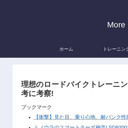
Mor
ホーム
トレーニン
理想のロードバイクトレーニン
考に考察!
ブックマーク
【衝撃】見た目、乗り心地、耐パンク性
ミノウラのスマートターボ神楽LSD9200