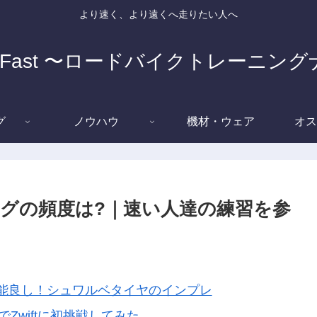
より速く、より遠くへ走りたい人へ
e Fast 〜ロードバイクトレーニン
グ
ノウハウ
機材・ウェア
オス
グの頻度は?｜速い人達の練習を参
能良し！シュワルベタイヤのインプレ
でZwiftに初挑戦してみた