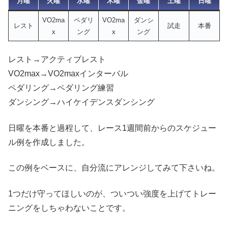
月曜
火曜
水曜
木曜
金曜
土曜
日曜
VO2ma
ペダリ
VO2ma
ダンシ
レスト
試走
本番
x
ング
x
ング
レスト→アクティブレスト
VO2max→VO2maxインターバル
ペダリング→ペダリング練習
ダンシング→ハイケイデンスダンシング
日曜を本番と過程して、レース1週間前からのスケジュー
ル例を作成しました。
この例をベースに、自分流にアレンジしてみて下さいね。
1つだけ守ってほしいのが、ついつい強度を上げてトレー
ニングをしちゃわないことです。