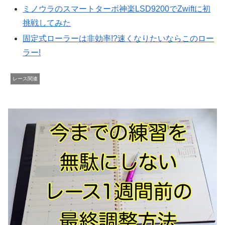
ミノウラのスマートターボ神楽LSD9200でZwiftに初
挑戦してみた
固定式ローラーは非効率!?速くなりたいならこのロー
ラー!
レース関連