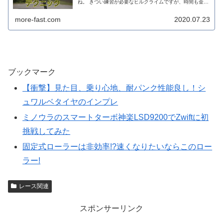
ね。 きつい練習が必要なヒルクライムですが、時間も金も
かけずに速くなる方法があります。 それは、“テクニック
を知ること”です。 パワーに...
more-fast.com
2020.07.23
ブックマーク
【衝撃】見た目、乗り心地、耐パンク性能良し！シ
ュワルベタイヤのインプレ
ミノウラのスマートターボ神楽LSD9200でZwiftに初
挑戦してみた
固定式ローラーは非効率!?速くなりたいならこのロー
ラー!
レース関連
スポンサーリンク