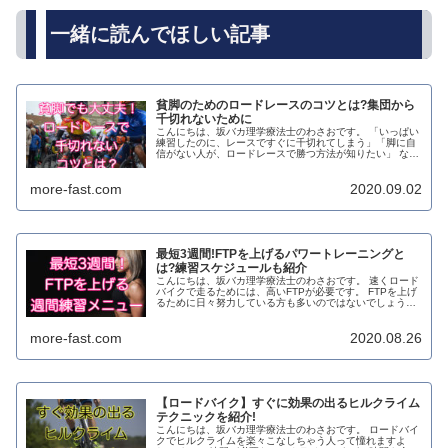
一緒に読んでほしい記事
貧脚のためのロードレースのコツとは?集団から
千切れないために
こんにちは、坂バカ理学療法士のわさおです。 「いっぱい
練習したのに、レースですぐに千切れてしまう」「脚に自
信がない人が、ロードレースで勝つ方法が知りたい」 なん
て悩んでいる人、多いんじゃないでしょうか？ ロードレー
スは脚力だけでなく、テクニ...
more-fast.com
2020.09.02
最短3週間!FTPを上げるパワートレーニングと
は?練習スケジュールも紹介
こんにちは、坂バカ理学療法士のわさおです。 速くロード
バイクで走るためには、高いFTPが必要です。 FTPを上げ
るために日々努力している方も多いのではないでしょう
か。 でも、効率的なFTPの上げ方を知っている人は、案外
少ないんじゃないでしょ...
more-fast.com
2020.08.26
【ロードバイク】すぐに効果の出るヒルクライム
テクニックを紹介!
こんにちは、坂バカ理学療法士のわさおです。 ロードバイ
クでヒルクライムを楽々こなしちゃう人って憧れますよ