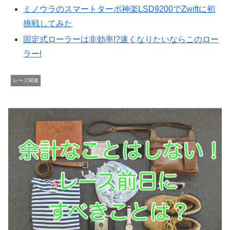
ミノウラのスマートターボ神楽LSD9200でZwiftに初
挑戦してみた
固定式ローラーは非効率!?速くなりたいならこのロー
ラー!
レース関連