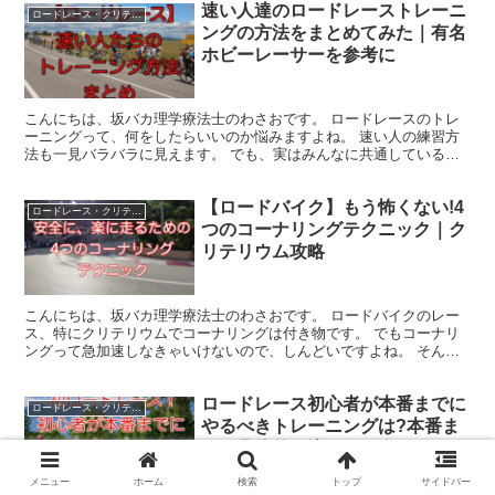
速い人達のロードレーストレーニ
ロードレース・クリテリウム
ングの方法をまとめてみた｜有名
ホビーレーサーを参考に
こんにちは、坂バカ理学療法士のわさおです。 ロードレースのトレ
ーニングって、何をしたらいいのか悩みますよね。 速い人の練習方
法も一見バラバラに見えます。 でも、実はみんなに共通している事
柄があるんじゃないか？ と思って、強豪ホビーレーサーの...
【ロードバイク】もう怖くない!4
ロードレース・クリテリウム
つのコーナリングテクニック｜ク
リテリウム攻略
こんにちは、坂バカ理学療法士のわさおです。 ロードバイクのレー
ス、特にクリテリウムでコーナリングは付き物です。 でもコーナリ
ングって急加速しなきゃいけないので、しんどいですよね。 そんな
コーナリングを少しでも楽にして、ライバルに差をつけるの...
ロードレース初心者が本番までに
ロードレース・クリテリウム
やるべきトレーニングは?本番ま
での具体的な流れを紹介
メニュー
ホーム
検索
トップ
サイドバー