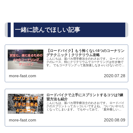
一緒に読んでほしい記事
【ロードバイク】もう怖くない!4つのコーナリン
グテクニック｜クリテリウム攻略
こんにちは、坂バカ理学療法士のわさおです。 ロードバイ
クのレース、特にクリテリウムでコーナリングは付き物で
す。 でもコーナリングって急加速しなきゃいけないので、
しんどいですよね。 そんなコーナリングを少しでも楽にし
て、ライバルに差をつけるの...
more-fast.com
2020.07.28
ロードバイクで上手にスプリントするコツは?練
習方法も紹介
こんにちは、坂バカ理学療法士のわさおです。 ロードバイ
クのスプリントってカッコいいですよね。 ついついやりた
くなってしまいます。 でもやってみて、「案外難しい
な！」って思った方も多いんじゃないでしょうか？ 実は、
スプリントって高等技術なんで...
more-fast.com
2020.08.09