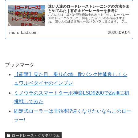
速い人達のロードレーストレーニングの方法をま
とめてみた｜有名ホビーレーサーを参考に
こんにちは、坂バカ理学療法士のわさおです。 ロードレー
スのトレーニングって、何をしたらいいのか悩みますよ
ね。 速い人の練習方法も一見バラバラに見えます。 で
も、実はみんなに共通している事柄があるんじゃないか？
と思って、強豪ホビーレーサーの...
more-fast.com
2020.09.04
ブックマーク
【衝撃】見た目、乗り心地、耐パンク性能良し！シ
ュワルベタイヤのインプレ
ミノウラのスマートターボ神楽LSD9200でZwiftに初
挑戦してみた
固定式ローラーは非効率!?速くなりたいならこのロー
ラー!
ロードレース・クリテリウム