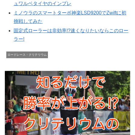
ュワルベタイヤのインプレ
ミノウラのスマートターボ神楽LSD9200でZwiftに初
挑戦してみた
固定式ローラーは非効率!?速くなりたいならこのロー
ラー!
ロードレース・クリテリウム