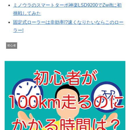
ミノウラのスマートターボ神楽LSD9200でZwiftに初
挑戦してみた
固定式ローラーは非効率!?速くなりたいならこのロー
ラー!
初心者