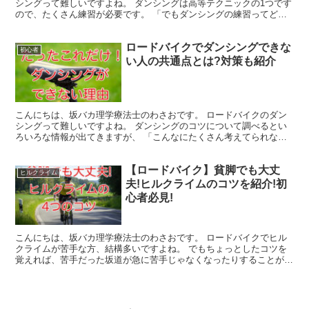
シングって難しいですよね。 ダンシングは高等テクニックの1つです
ので、たくさん練習が必要です。 「でもダンシングの練習ってどう
やってやるの？」 という疑問を持たれている方も多いの...
ロードバイクでダンシングできな
初心者
い人の共通点とは?対策も紹介
こんにちは、坂バカ理学療法士のわさおです。 ロードバイクのダン
シングって難しいですよね。 ダンシングのコツについて調べるとい
ろいろな情報が出てきますが、 「こんなにたくさん考えてられな
い」「頭では分かってるのにできない！」 と悩んでいる方も...
【ロードバイク】貧脚でも大丈
ヒルクライム
夫!ヒルクライムのコツを紹介!初
心者必見!
こんにちは、坂バカ理学療法士のわさおです。 ロードバイクでヒル
クライムが苦手な方、結構多いですよね。 でもちょっとしたコツを
覚えれば、苦手だった坂道が急に苦手じゃなくなったりすることがあ
ります。 華奢だけどスイスイ登れる女性なんかは、そうし...