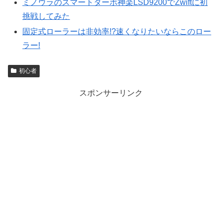
ミノウラのスマートターボ神楽LSD9200でZwiftに初
挑戦してみた
固定式ローラーは非効率!?速くなりたいならこのロー
ラー!
初心者
スポンサーリンク