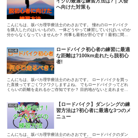
イクの最適な練習方法は?｜大会
へ向けた対策も
こんにちは、坂バカ理学療法士のわさおです。 憧れのロードバイク
を購入したのはいいものの、一体どうやって練習していけばいいのか
分からなくなっていませんか？ 何事も最初が肝心です！最初に間違
った練習をしないことが、速くなるための最短ルートかもし...
ロードバイク初心者の練習に最適
初心者
な距離は?100km走れたら脱初心
者!
こんにちは、坂バカ理学療法士のわさおです。 ロードバイクを買っ
た直後ってすごくワクワクしますよね。 でもロードバイクってどれ
くらいの距離を走れるかご存知ですか？ 目的地がないと走れません
ので、初心者といえど、距離に関する知識は必要です。 そ...
【ロードバイク】ダンシングの練
初心者
習方法は?初心者に最適な3つのメ
ニュー
こんにちは、坂バカ理学療法士のわさおです。 ロードバイクのダン