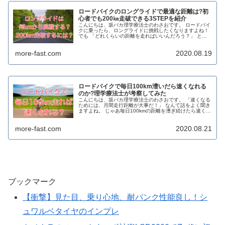
ロードバイクのロングライドで最適な距離は?初
心者でも200㎞走破できる3STEPを紹介
こんにちは、坂バカ理学療法士のわさおです。 ロードバイ
クに乗ったら、ロングライドに挑戦したくなりますよね！
でも 「どれくらいの距離を走ればいいんだろう？」 と疑
問に思う方も多いのではないでしょうか？ 確かにいきなり
長すぎる距離を走るのは危...
more-fast.com
2020.08.19
ロードバイクで毎日100km漕いだら速くなれる
のか?理学療法士が考察してみた
こんにちは、坂バカ理学療法士のわさおです。 「速くなる
ためには、月間走行距離が大事だ！」 なんて話をよく聞き
ますよね。 じゃあ毎日100kmの距離を漕ぎ続けたら速くな
れるのでしょうか？ 気になりますよね。 今回のテーマ
は、毎日100kmロー...
more-fast.com
2020.08.21
ブックマーク
【衝撃】見た目、乗り心地、耐パンク性能良し！シ
ュワルベタイヤのインプレ