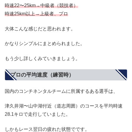
時速22〜25km→中級者（競技者）
時速25km以上→上級者、プロ
大体こんな感じだと思われます。
かなりシンプルにまとめられました。
もう少し詳しくみていきましょう。
プロの平均速度（練習時）
国内のコンチネンタルチームに所属するある選手は、
津久井湖〜山中湖付近（道志周囲）のコースを平均時速
28.1キロで走行していました。
しかもレース翌日の疲れた状態でです。