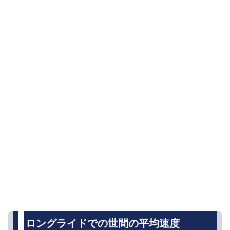
ロングライドでの世間の平均速度