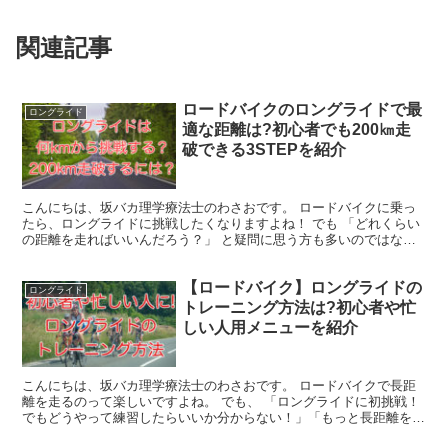
関連記事
ロードバイクのロングライドで最
ロングライド
適な距離は?初心者でも200㎞走
破できる3STEPを紹介
こんにちは、坂バカ理学療法士のわさおです。 ロードバイクに乗っ
たら、ロングライドに挑戦したくなりますよね！ でも 「どれくらい
の距離を走ればいいんだろう？」 と疑問に思う方も多いのではない
でしょうか？ 確かにいきなり長すぎる距離を走るのは危...
【ロードバイク】ロングライドの
ロングライド
トレーニング方法は?初心者や忙
しい人用メニューを紹介
こんにちは、坂バカ理学療法士のわさおです。 ロードバイクで長距
離を走るのって楽しいですよね。 でも、 「ロングライドに初挑戦！
でもどうやって練習したらいいか分からない！」「もっと長距離を走
れるようになりたいけど、どんなトレーニングがいいの？...