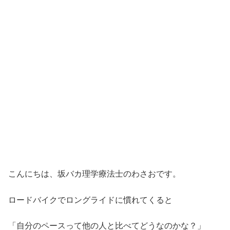
こんにちは、坂バカ理学療法士のわさおです。
ロードバイクでロングライドに慣れてくると
「自分のペースって他の人と比べてどうなのかな？」