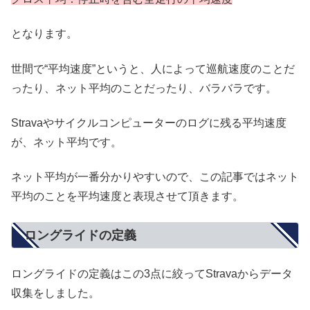
となります。
世間で“平均速度”というと、人によって巡航速度のことだ
ったり、ネット平均のことだったり、バラバラです。
Stravaやサイクルコンピューターのログに残る平均速度
が、ネット平均です。
ネット平均が一番分かりやすいので、この記事ではネット
平均のことを平均速度と表現させて頂きます。
ロングライドの定義
ロングライドの定義はこの3点に絞ってStravaからデータ
収集をしました。