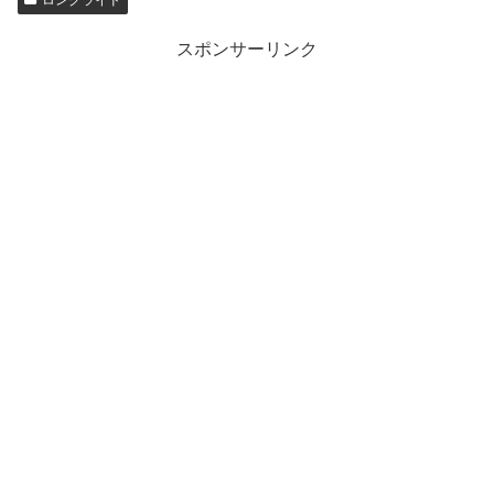
スポンサーリンク