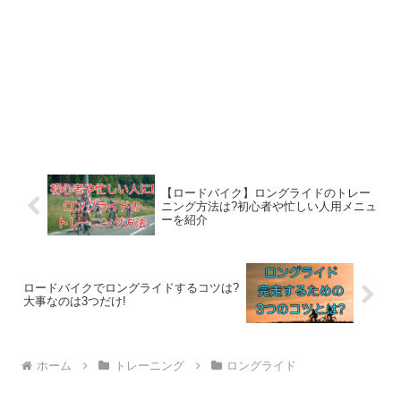
【ロードバイク】ロングライドのトレー
ニング方法は?初心者や忙しい人用メニュ
ーを紹介
ロードバイクでロングライドするコツは?
大事なのは3つだけ!
ホーム
トレーニング
ロングライド