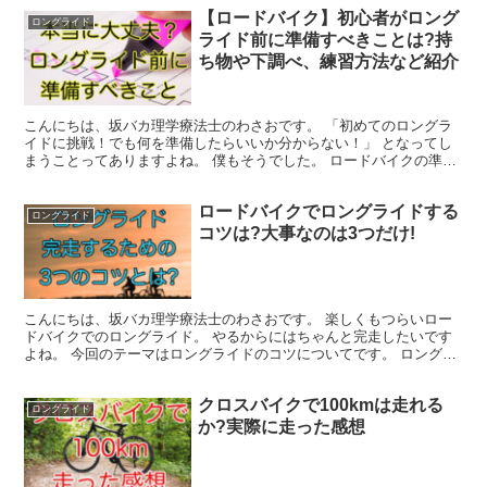
【ロードバイク】初心者がロング
ロングライド
ライド前に準備すべきことは?持
ち物や下調べ、練習方法など紹介
こんにちは、坂バカ理学療法士のわさおです。 「初めてのロングラ
イドに挑戦！でも何を準備したらいいか分からない！」 となってし
まうことってありますよね。 僕もそうでした。 ロードバイクの準備
で難しいところは、なるべく荷物を減らした方がいいとい...
ロードバイクでロングライドする
ロングライド
コツは?大事なのは3つだけ!
こんにちは、坂バカ理学療法士のわさおです。 楽しくもつらいロー
ドバイクでのロングライド。 やるからにはちゃんと完走したいです
よね。 今回のテーマはロングライドのコツについてです。 ロングラ
イドはちょっとしたコツを知っているだけで、完走できる...
クロスバイクで100kmは走れる
ロングライド
か?実際に走った感想