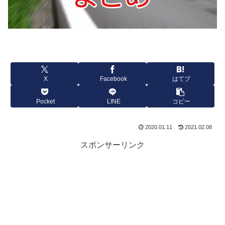
X
Facebook
はてブ
Pocket
LINE
コピー
2020.01.11
2021.02.08
スポンサーリンク