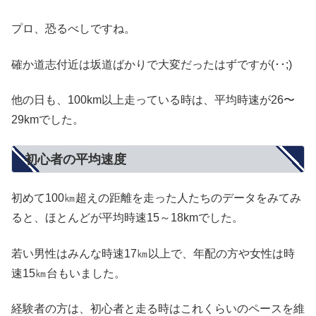
プロ、恐るべしですね。
確か道志付近は坂道ばかりで大変だったはずですが(･･;)
他の日も、100km以上走っている時は、平均時速が26〜
29kmでした。
初心者の平均速度
初めて100㎞超えの距離を走った人たちのデータをみてみ
ると、ほとんどが平均時速15～18kmでした。
若い男性はみんな時速17㎞以上で、年配の方や女性は時
速15㎞台もいました。
経験者の方は、初心者と走る時はこれくらいのペースを維