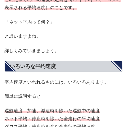
表示される平均速度）のことです。
「ネット平均って何？」
と思いますよね。
詳しくみていきましょう。
いろいろな平均速度
平均速度といわれるものには、いろいろあります。
簡単に説明すると
巡航速度：加速、減速時を除いた巡航中の速度
ネット平均：停止時を除いた全走行の平均速度
グロス平均：停止時を含む全走行の平均速度