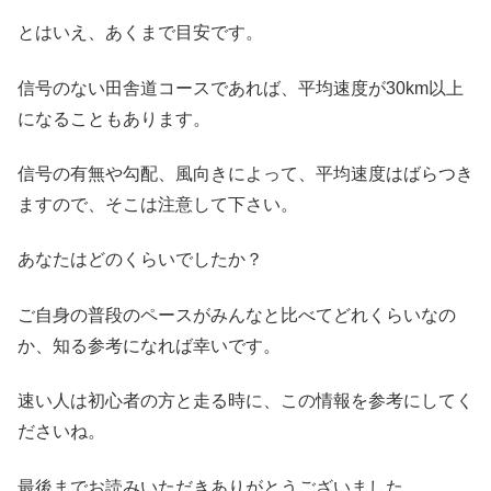
とはいえ、あくまで目安です。
信号のない田舎道コースであれば、平均速度が30km以上
になることもあります。
信号の有無や勾配、風向きによって、平均速度はばらつき
ますので、そこは注意して下さい。
あなたはどのくらいでしたか？
ご自身の普段のペースがみんなと比べてどれくらいなの
か、知る参考になれば幸いです。
速い人は初心者の方と走る時に、この情報を参考にしてく
ださいね。
最後までお読みいただきありがとうございました。