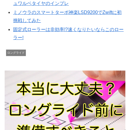
ュワルベタイヤのインプレ
ミノウラのスマートターボ神楽LSD9200でZwiftに初
挑戦してみた
固定式ローラーは非効率!?速くなりたいならこのロー
ラー!
ロングライド