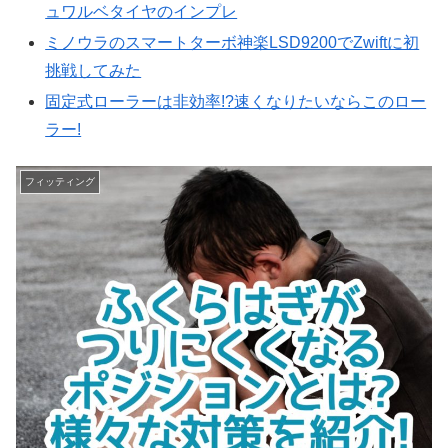
ュワルベタイヤのインプレ
ミノウラのスマートターボ神楽LSD9200でZwiftに初
挑戦してみた
固定式ローラーは非効率!?速くなりたいならこのロー
ラー!
フィッティング