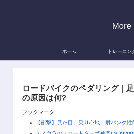
Mor
ホーム
トレーニン
ロードバイクのペダリング｜足
の原因は何?
ブックマーク
【衝撃】見た目、乗り心地、耐パンク性
ミノウラのスマートターボ神楽LSD9200