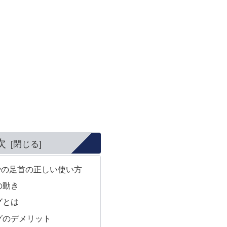
次
での足首の正しい使い方
の動き
グとは
グのデメリット