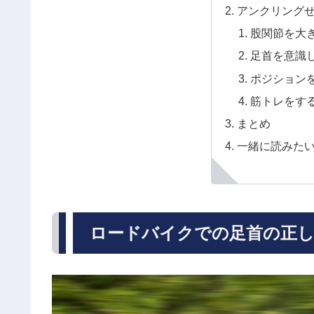
アンクリング
股関節を大
足首を意識
ポジション
筋トレをす
まとめ
一緒に読みた
ロードバイクでの足首の正