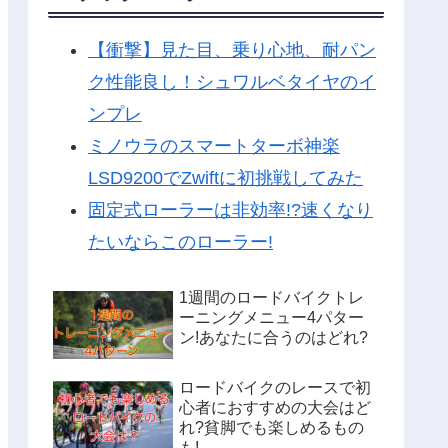
【衝撃】見た目、乗り心地、耐パン
ク性能良し！シュワルベタイヤのイ
ンプレ
ミノウラのスマートターボ神楽
LSD9200でZwiftに初挑戦してみた
固定式ローラーは非効率!?速くなり
たいならこのローラー!
1週間のロードバイクトレ
ーニングメニュー4パター
ン!あなたに合うのはどれ?
ロードバイクのレースで初
心者におすすめの大会はど
れ?貧脚でも楽しめるもの
も!