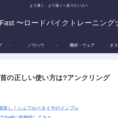
より速く、より遠くへ走りたい人へ
e Fast 〜ロードバイクトレーニン
グ
ノウハウ
機材・ウェア
オス
首の正しい使い方は?アンクリング
能良し！シュワルベタイヤのインプレ
でZwiftに初挑戦してみた