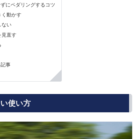
せずにペダリングするコツ
きく動かす
しない
を見直す
る
い記事
しい使い方